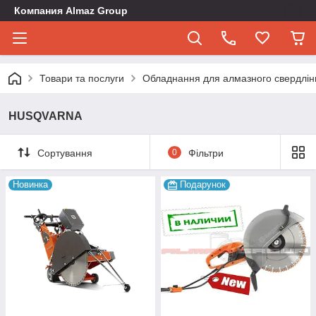
Компания Almaz Group
Товари та послуги
Обладнання для алмазного свердлінн
HUSQVARNA
Сортування
0
Фільтри
Новинка
Подарунок