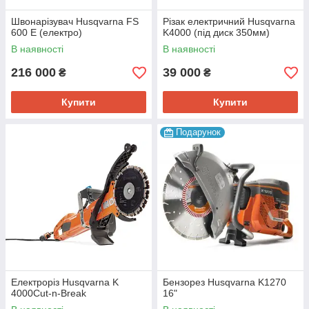
Швонарізувач Husqvarna FS
Різак електричний Husqvarna
600 E (електро)
K4000 (під диск 350мм)
В наявності
В наявності
216 000
39 000
₴
₴
Купити
Купити
Подарунок
Електроріз Husqvarna K
Бензорез Husqvarna K1270
4000Cut-n-Break
16"