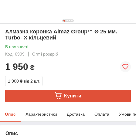
Алмазна коронка Almaz Group™ Ø 25 мм.
Turbo- X кільцевий
В наявності
Код: 6999
Опт і роздріб
1 950
₴
1 900 ₴
від 2 шт.
Купити
Опис
Характеристики
Доставка
Оплата
Умови п
Опис