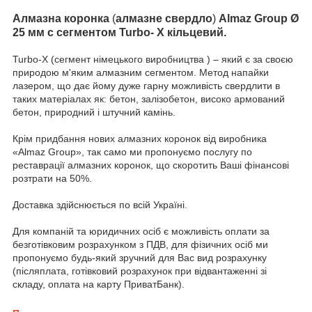
Алмазна коронка
(
алмазне свердло
)
Almaz Group
Ø
25 мм c сегментом Turbo- X кільцевий.
Turbo-X (сегмент німецького виробництва ) – який є за своєю
природою м'яким алмазним сегментом. Метод напайки
лазером, що дає йому дуже гарну можливість свердлити в
таких матеріалах як: бетон, залізобетон, високо армований
бетон, природний і штучний камінь.
Крім придбання нових алмазних коронок від виробника
«Almaz Group», так само ми пропонуємо послугу по
реставрації алмазних коронок, що скоротить Ваші фінансові
розтрати на 50%.
Доставка здійснюється по всій Україні.
Для компаній та юридичних осіб є можливість оплати за
безготівковим розрахунком з ПДВ, для фізичних осіб ми
пропонуємо будь-який зручний для Вас вид розрахунку
(післяплата, готівковий розрахунок при відвантаженні зі
складу, оплата на карту ПриватБанк).