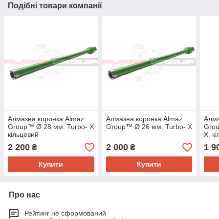
Подібні товари компанії
Алмазна коронка Almaz
Алмазна коронка Almaz
Алма
Group™ Ø 28 мм. Turbo- X
Group™ Ø 26 мм. Turbo- X
Grou
кільцевий
X. к
2 200
2 000
1 9
₴
₴
Купити
Купити
Про нас
Рейтинг не сформований