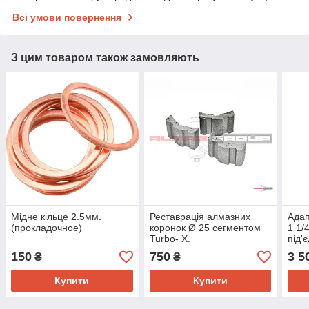
Всі умови повернення
З цим товаром також замовляють
Мідне кільце 2.5мм.
Реставрація алмазних
Адап
(прокладочное)
коронок Ø 25 сегментом
1 1/
Turbo- Х.
під'
уста
150
750
3 5
₴
₴
свер
Купити
Купити