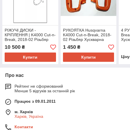
РІЖУЧІ ДИСКИ -
РУКОЯТКА Husqvarna
4 РУ
КРІПЛЕННЯ | K4000 Cut-n-
K4000 Cut-n-Break, 2018-
Brea
Break, 2018-02 Різьбяр
02 Різьбяр Хускварна
Хуск
Husqvarna
диск
10 500
1 450
₴
₴
Цін
Купити
Купити
Про нас
Рейтинг не сформований
Менше 5 відгуків за останній рік
Працює з 09.01.2011
м. Харків
Харків, Україна
Контакти