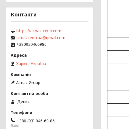
Контакти
https://almaz-centr.com
almazcentr.ua@gmail.com
+380930466986
Харків, Україна
Almaz Group
Денис
+380 (93) 046-69-86
Лайф