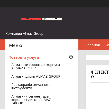
Компания Almaz Group
Главная
К
Товары и услуги
Алмазные коронки и корпуса
ALMAZ GROUP
4 ЕЛЕКТ
⁇
Алмазні диски ALMAZ GROUP
Реставрація алмазного
інструменту
Алмазний сегмент для
коронок і дисків ALMAZ
GROUP