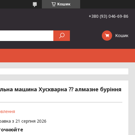
Кошик
+380 (93) 046-69-86
Кошик
ьна машина Хускварна ⁇ алмазне буріння
овлення
равка з 21 серпня 2026
точнюйте