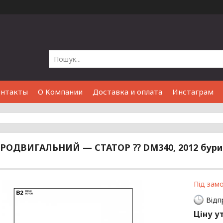
онтакты
О Компании
Доставка и оплата
Инстаграм
РОДВИГАЛЬНИЙ — СТАТОР ⁇ DM340, 2012 бурил
Під зам
Відп
Ціну у