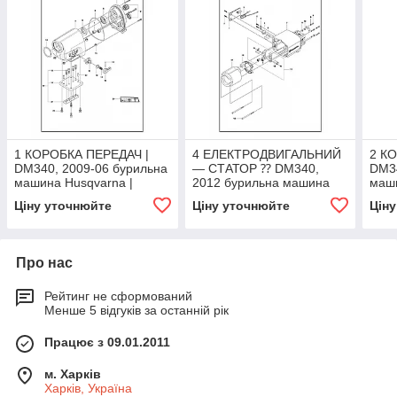
1 КОРОБКА ПЕРЕДАЧ |
4 ЕЛЕКТРОДВИГАЛЬНИЙ
2 К
DM340, 2009-06 бурильна
— СТАТОР ⁇ DM340,
DM34
машина Husqvarna |
2012 бурильна машина
маш
алмазне буріння |
Хускварна ⁇ алмазне
алма
Ціну уточнюйте
Ціну уточнюйте
Цін
буріння ⁇
Про нас
Рейтинг не сформований
Менше 5 відгуків за останній рік
Працює з 09.01.2011
м. Харків
Харків, Україна