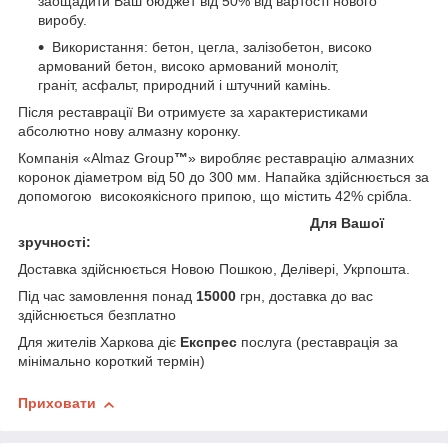
заощадити Ваш бюджет від 50% від вартості нового
виробу.
Використання: бетон, цегла, залізобетон, високо
армований бетон, високо армований моноліт,
граніт, асфальт, природний і штучний камінь.
Після реставрації Ви отримуєте за характеристиками
абсолютно нову алмазну коронку.
Компанія «Almaz Group
™
» виробляє реставрацію алмазних
коронок діаметром від 50 до 300 мм. Напайка здійснюється за
допомогою високоякісного припою, що містить 42% срібла.
Для Вашої
зручності:
Доставка здійснюється Новою Пошкою, Делівері, Укрпошта.
Під час замовлення понад
15000
грн, доставка до вас
здійснюється безплатно
Для жителів Харкова діє
Експрес
послуга (реставрація за
мінімально короткий термін)
Приховати