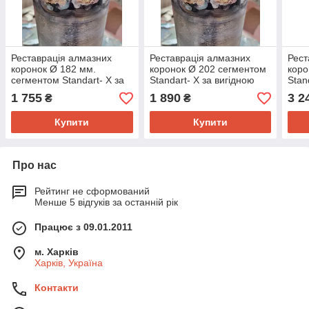
Реставрація алмазних
Реставрація алмазних
Рест
коронок Ø 182 мм.
коронок Ø 202 сегментом
коро
сегментом Standart- Х за
Standart- Х за вигідною
Stan
вигідною ціною.
ціною.
ціно
1 755
1 890
3 2
₴
₴
Купити
Купити
Про нас
Рейтинг не сформований
Менше 5 відгуків за останній рік
Працює з 09.01.2011
м. Харків
Харків, Україна
Контакти