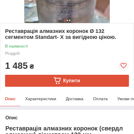
Реставрація алмазних коронок Ø 132
сегментом Standart- Х за вигідною ціною.
В наявності
Роздріб
1 485
₴
Купити
Опис
Характеристики
Доставка
Оплата
Умови п
Опис
Реставрація алмазних коронок (свердл