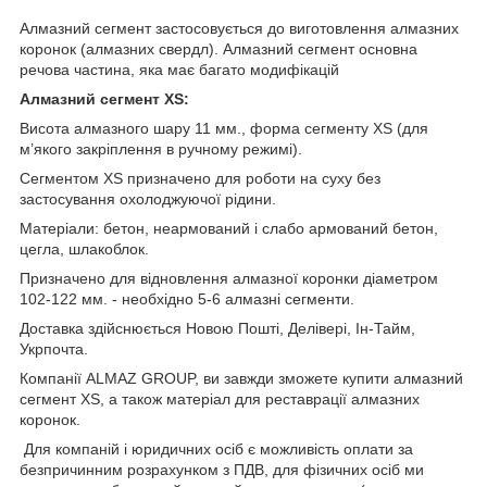
Алмазний сегмент застосовується до виготовлення алмазних
коронок (алмазних свердл). Алмазний сегмент основна
речова частина, яка має багато модифікацій
Алмазний сегмент ХS:
Висота алмазного шару 11 мм., форма сегменту XS (для
м’якого закріплення в ручному режимі).
Сегментом XS призначено для роботи на суху без
застосування охолоджуючої рідини.
Матеріали: бетон, неармований і слабо армований бетон,
цегла, шлакоблок.
Призначено для відновлення алмазної коронки діаметром
102-122 мм. - необхідно 5-6 алмазні сегменти.
Доставка здійснюється Новою Пошті, Делівері, Ін-Тайм,
Укрпочта.
Компанії ALMAZ GROUP, ви завжди зможете купити алмазний
сегмент ХS, а також матеріал для реставрації алмазних
коронок.
Для компаній і юридичних осіб є можливість оплати за
безпричинним розрахунком з ПДВ, для фізичних осіб ми