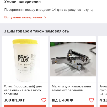
Умови повернення
Повернення товару впродовж 14 днів за рахунок покупця
Всі умови повернення
З цим товаром також замовляють
Флюс (порошковий) для
Магніти для напаювання
Алма
напаювання алмазного
алмазних сегментів.
сухо
сегмента.
GRO
сегм
300
1 400
4 1
₴/100 г
від
₴