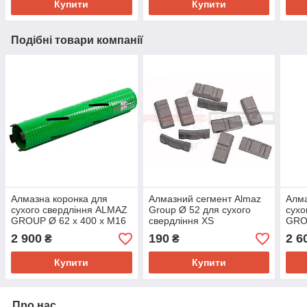
Купити
Купити
Подібні товари компанії
Алмазна коронка для
Алмазний сегмент Almaz
Алма
сухого свердління ALMAZ
Group Ø 52 для сухого
сухо
GROUP Ø 62 х 400 х М16
свердління XS
GROU
сегмент XS.
2 900
190
2 6
₴
₴
Купити
Купити
Про нас