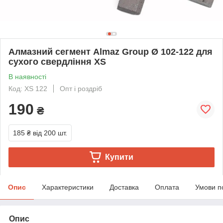
Алмазний сегмент Almaz Group Ø 102-122 для
сухого свердління XS
В наявності
Код: XS 122
Опт і роздріб
190
₴
185 ₴
від 200 шт.
Купити
Опис
Характеристики
Доставка
Оплата
Умови п
Опис