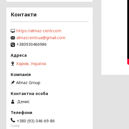
Контакти
https://almaz-centr.com
almazcentr.ua@gmail.com
+380930466986
Харків, Україна
Almaz Group
Денис
+380 (93) 046-69-86
Лайф