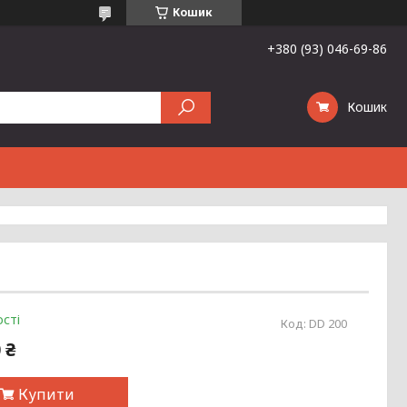
Кошик
+380 (93) 046-69-86
Кошик
сті
Код:
DD 200
 ₴
Купити