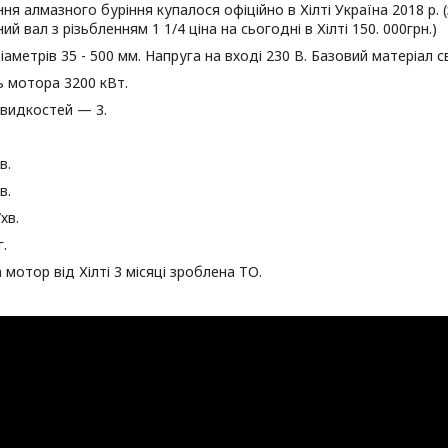
ня алмазного буріння купалося офіційно в Хілті Україна 2018 р.
й вал з різьбленням 1 1/4 ціна на сьогодні в Хілті 150. 000грн.)
іаметрів 35 - 500 мм. Напруга на вході 230 В. Базовий матеріал 
 мотора 3200 кВт.
швидкостей — 3.
в.
в.
хв.
г.
а мотор від Хілті 3 місяці зроблена ТО.