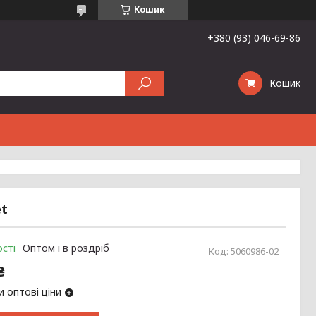
Кошик
+380 (93) 046-69-86
Кошик
et
сті
Оптом і в роздріб
Код:
5060986-02
₴
 оптові ціни