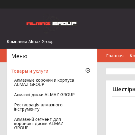
Компания Almaz Group
Главная
К
Товары и услуги
Алмазные коронки и корпуса
ALMAZ GROUP
Шестірн
Алмазні диски ALMAZ GROUP
Реставрація алмазного
інструменту
Алмазний сегмент для
коронок і дисків ALMAZ
GROUP