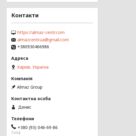
Контакти
https://almaz-centr.com
almazcentr.ua@gmail.com
+380930466986
Харків, Україна
Almaz Group
Денис
+380 (93) 046-69-86
Лайф