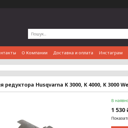
онтакты
О Компании
Доставка и оплата
Инстаграм
я редуктора Husqvarna K 3000, K 4000, K 3000 W
В наявно
1 530 
Показати