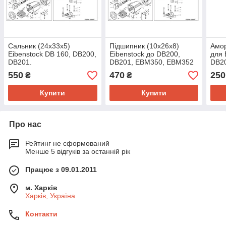
Сальник (24x33x5)
Підшипник (10x26x8)
Амор
Eibenstock DB 160, DB200,
Eibenstock до DB200,
для 
DB201.
DB201, EBM350, EBM352
DB2
550
470
250
₴
₴
Купити
Купити
Про нас
Рейтинг не сформований
Менше 5 відгуків за останній рік
Працює з 09.01.2011
м. Харків
Харків, Україна
Контакти