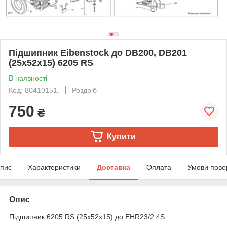
Підшипник Eibenstock до DB200, DB201
(25x52x15) 6205 RS
В наявності
Код: 80410151.
Роздріб
750
₴
Купити
пис
Характеристики
Доставка
Оплата
Умови пове
Опис
Підшипник 6205 RS (25x52x15) до EHR23/2.4S