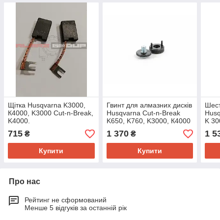
Щітка Husqvarna K3000,
Гвинт для алмазних дисків
Шест
К4000, K3000 Cut-n-Break,
Husqvarna Cut-n-Break
Husq
K4000.
K650, K760, K3000, К4000
K 30
715
1 370
1 5
₴
₴
Купити
Купити
Про нас
Рейтинг не сформований
Менше 5 відгуків за останній рік