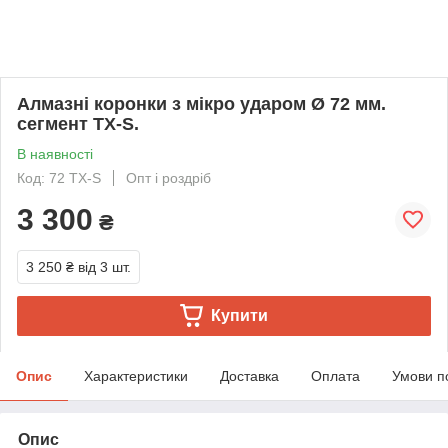
Алмазні коронки з мікро ударом Ø 72 мм.
сегмент TX-S.
В наявності
Код: 72 TX-S
Опт і роздріб
3 300
₴
3 250 ₴
від 3 шт.
Купити
Опис
Характеристики
Доставка
Оплата
Умови п
Опис