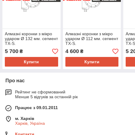
Алмазні коронки з мікро
Алмазні коронки з мікро
Алма
ударом Ø 132 мм. сегмент
ударом Ø 112 мм. сегмент
удар
TX-S.
TX-S.
TX-S
5 700
4 600
5 2
₴
₴
Купити
Купити
Про нас
Рейтинг не сформований
Менше 5 відгуків за останній рік
Працює з 09.01.2011
м. Харків
Харків, Україна
Контакти