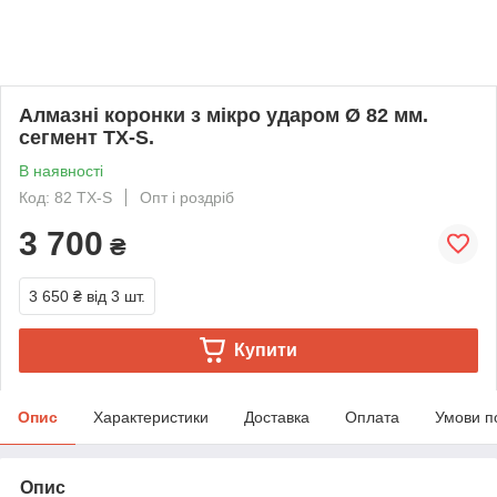
Алмазні коронки з мікро ударом Ø 82 мм.
сегмент TX-S.
В наявності
Код: 82 TX-S
Опт і роздріб
3 700
₴
3 650 ₴
від 3 шт.
Купити
Опис
Характеристики
Доставка
Оплата
Умови п
Опис