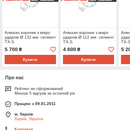
Алмазні коронки з мікро
Алмазні коронки з мікро
Алма
ударом Ø 132 мм. сегмент
ударом Ø 112 мм. сегмент
удар
TX-S.
TX-S.
TX-S
5 700
4 600
5 2
₴
₴
Купити
Купити
Про нас
Рейтинг не сформований
Менше 5 відгуків за останній рік
Працює з 09.01.2011
м. Харків
Харків, Україна
Контакти