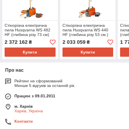
Стінорізна електрична
Стінорізна електрична
Стін
пила Husqvarna WS 482
пила Husqvarna WS 440
пила
HF (глибина різу 73 см)
HF (глибина різу 53 см.)
(гли
2 372 162
2 033 059
1 7
₴
₴
Купити
Купити
Про нас
Рейтинг не сформований
Менше 5 відгуків за останній рік
Працює з 09.01.2011
м. Харків
Харків, Україна
Контакти