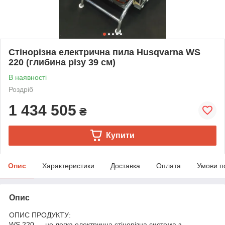
Стінорізна електрична пила Husqvarna WS
220 (глибина різу 39 см)
В наявності
Роздріб
1 434 505
₴
Купити
Опис
Характеристики
Доставка
Оплата
Умови п
Опис
ОПИС ПРОДУКТУ:
WS 220 — це легка електрична стінорізна система з