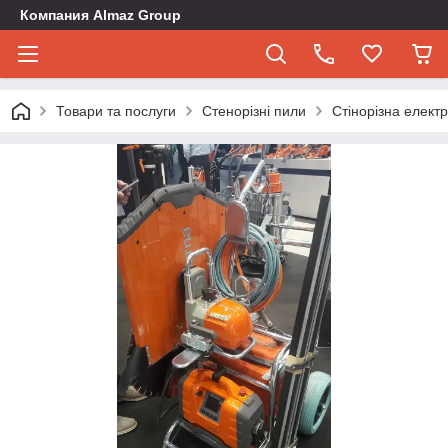
Компания Almaz Group
Товари та послуги
Стенорізні пили
Стінорізна елект