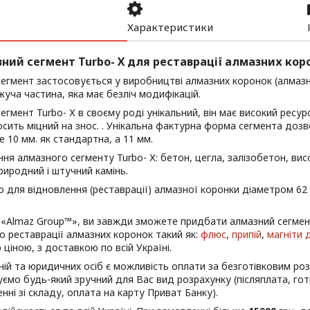
Характеристики
ний сегмент Turbo- Х для реставрації алмазних коро
егмент застосовується у виробництві алмазних коронок (алмазн
жуча частина, яка має безліч модифікацій.
егмент Turbo- Х в своєму роді унікальний, він має високий ресур
осить міцний на знос. . Унікальна фактурна форма сегмента доз
е 10 мм. як стандартна, а 11 мм.
ня алмазного сегменту Turbo- Х: бетон, цегла, залізобетон, вис
риродний і штучний камінь.
 для відновлення (реставрації) алмазної коронки діаметром 62 
 «Almaz Group
™
», ви завжди зможете придбати алмазний сегмент 
о реставрації алмазних коронок такий як:
флюс
,
припій
,
магніти 
ціною, з доставкою по всій Україні.
ій та юридичних осіб є можливість оплати за безготівковим роз
ємо будь-який зручний для Вас вид розрахунку (післяплата, гот
нні зі складу, оплата на карту Приват Банку).