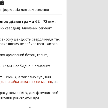
Інформація для замовлення
нок діаметрами 62 - 72 мм.
их свердел). Алмазний сегмент
с,високу швидкість свердління,а так
воляє шламу не забиватися. Висота
око армований бетон, граніт,
- 72 мм. необхідно 6 алмазних
Turbo- Х, а так само супутній
для напайки алмазних сегментів
, за
рахунком з ПДВ, для фізичних осіб
івковий розрахунок при