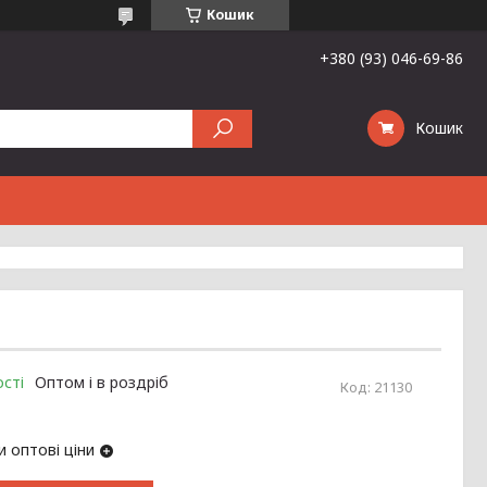
Кошик
+380 (93) 046-69-86
Кошик
сті
Оптом і в роздріб
Код:
21130
 оптові ціни