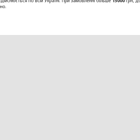
дійснюється по всій Україні. При замовленні більше
15000
грн, д
но.