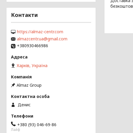
Доставка з
безкоштов
Контакти
https://almaz-centr.com
almazcentr.ua@gmail.com
+380930466986
Харків, Україна
Almaz Group
Денис
+380 (93) 046-69-86
Лайф