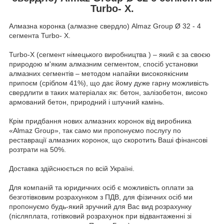
Turbo- X.
Алмазна коронка (алмазне свердло) Almaz Group Ø 32 - 4
сегмента Turbo- X.
Turbo-X (сегмент німецького виробництва ) – який є за своєю
природою м'яким алмазним сегментом, спосіб установки
алмазних сегментів – методом напайки високоякісним
припоєм (сріблом 41%), що дає йому дуже гарну можливість
свердлити в таких матеріалах як: бетон, залізобетон, високо
армований бетон, природний і штучний камінь.
Крім придбання нових алмазних коронок від виробника
«Almaz Group», так само ми пропонуємо послугу по
реставрації алмазних коронок, що скоротить Ваші фінансові
розтрати на 50%.
Доставка здійснюється по всій Україні.
Для компаній та юридичних осіб є можливість оплати за
безготівковим розрахунком з ПДВ, для фізичних осіб ми
пропонуємо будь-який зручний для Вас вид розрахунку
(післяплата, готівковий розрахунок при відвантаженні зі