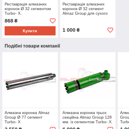
Реставрація алмазних
Реставрація алмазних
коронок Ø 32 сегментом
коронок Ø 32 сегмент
Turbo- Х.
Almaz Group для сухого
свердління XS.
868
₴
1 000
₴
Купити
Подібні товари компанії
Алмазна коронка Almaz
Алмазна коронка трьох
Алма
Group Ø 77 сегмент
секційна Almaz Group 128
Grou
Turbo- X
мм. із сегментом Turbo- X.
Turb