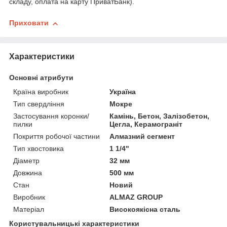
складу, оплата на карту ПриватБанк).
Приховати
Характеристики
Основні атрибути
Країна виробник
Україна
Тип свердління
Мокре
Застосування коронки/
Камінь, Бетон, Залізобетон,
пилки
Цегла, Керамограніт
Покриття робочої частини
Алмазний сегмент
Тип хвостовика
1 1/4"
Діаметр
32 мм
Довжина
500 мм
Стан
Новий
Виробник
ALMAZ GROUP
Матеріал
Високоякісна сталь
Користувальницькі характеристики