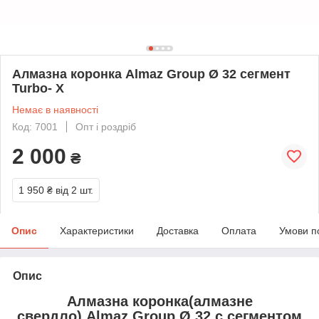
Алмазна коронка Almaz Group Ø 32 сегмент
Turbo- X
Немає в наявності
Код: 7001
Опт і роздріб
2 000
₴
1 950 ₴
від 2 шт.
Опис
Характеристики
Доставка
Оплата
Умови п
Опис
Алмазна коронка
(
алмазне
свердло
)
Almaz
Group Ø 32 c сегментом