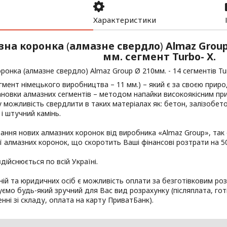
Характеристики
зна коронка
(
алмазне свердло
)
Almaz Grou
мм. сегмент Turbo- X.
ронка (алмазне свердло) Almaz Group Ø 210мм. - 14 сегментів Tu
егмент німецького виробництва – 11 мм.) – який є за своєю при
ановки алмазних сегментів – методом напайки високоякісним пр
 можливість свердлити в таких матеріалах як: бетон, залізобет
і штучний камінь.
ання нових алмазних коронок від виробника «Almaz Group», так
ї алмазних коронок, що скоротить Ваші фінансові розтрати на 5
дійснюється по всій Україні.
ій та юридичних осіб є можливість оплати за безготівковим роз
ємо будь-який зручний для Вас вид розрахунку (післяплата, гот
нні зі складу, оплата на карту ПриватБанк).