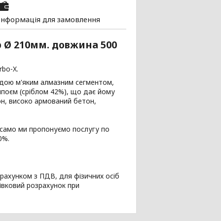
Інформація для замовлення
p
Ø 210мм. довжина 500
rbo-X.
родою м'яким алмазним сегментом,
ипоєм (сріблом 42%), що дає йому
он, високо армований бетон,
 само ми пропонуємо послугу по
0%.
рахунком з ПДВ, для фізичних осіб
івковий розрахунок при