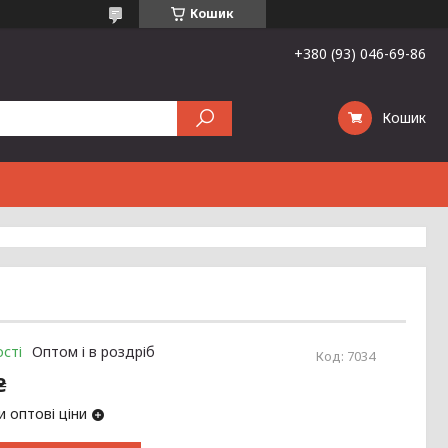
Кошик
+380 (93) 046-69-86
Кошик
сті
Оптом і в роздріб
Код:
7034
₴
 оптові ціни