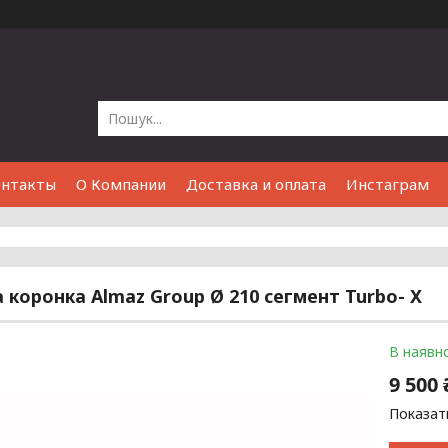
онтакты
О Компании
Доставка и оплата
Инстаграм
 коронка Almaz Group Ø 210 сегмент Turbo- X
В наявно
9 500 
Показати