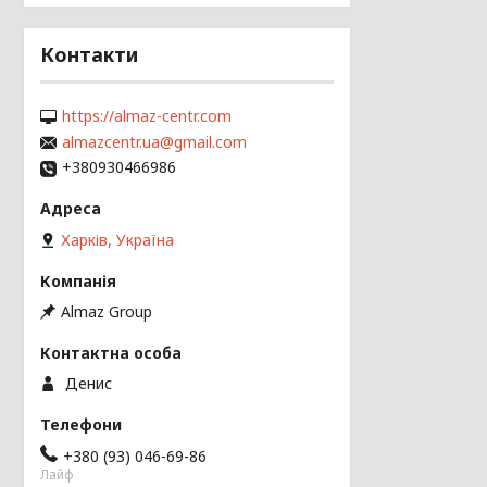
Контакти
https://almaz-centr.com
almazcentr.ua@gmail.com
+380930466986
Харків, Україна
Almaz Group
Денис
+380 (93) 046-69-86
Лайф