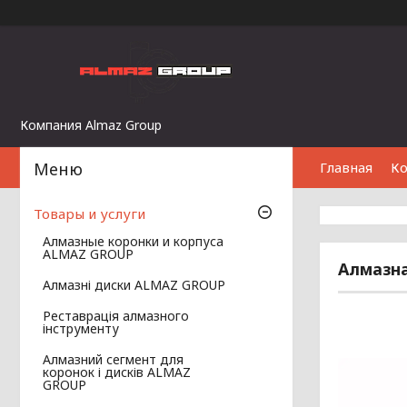
Компания Almaz Group
Главная
К
Товары и услуги
Алмазные коронки и корпуса
ALMAZ GROUP
Алмазна
Алмазні диски ALMAZ GROUP
Реставрація алмазного
інструменту
Алмазний сегмент для
коронок і дисків ALMAZ
GROUP