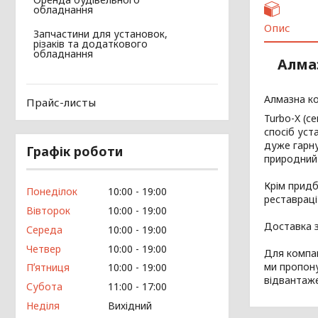
обладнання
Опис
Запчастини для установок,
різаків та додаткового
обладнання
Алма
Алмазна ко
Прайс-листы
Turbo-X (с
спосіб уст
дуже гарну
Графік роботи
природний 
Крім придб
Понеділок
10:00
19:00
реставраці
Вівторок
10:00
19:00
Доставка з
Середа
10:00
19:00
Четвер
10:00
19:00
Для компан
ми пропону
Пʼятниця
10:00
19:00
відвантаже
Субота
11:00
17:00
Неділя
Вихідний