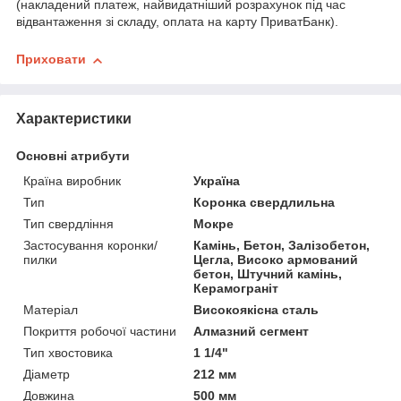
(накладений платеж, найвидатніший розрахунок під час
відвантаження зі складу, оплата на карту ПриватБанк).
Приховати
Характеристики
Основні атрибути
Країна виробник
Україна
Тип
Коронка свердлильна
Тип свердління
Мокре
Застосування коронки/
Камінь, Бетон, Залізобетон,
пилки
Цегла, Високо армований
бетон, Штучний камінь,
Керамограніт
Матеріал
Високоякісна сталь
Покриття робочої частини
Алмазний сегмент
Тип хвостовика
1 1/4"
Діаметр
212 мм
Довжина
500 мм