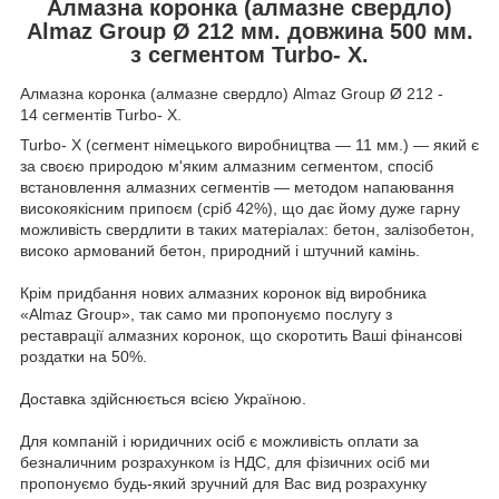
Алмазна коронка
(
алмазне свердло
)
Almaz Group
Ø 212 мм. довжина 500 мм.
з сегментом Turbo- X.
Алмазна коронка (алмазне свердло) Almaz Group Ø 212 -
14 сегментів Turbo- X.
Turbo- X (сегмент німецького виробництва — 11 мм.) — який є
за своєю природою м'яким алмазним сегментом, спосіб
встановлення алмазних сегментів — методом напаювання
високоякісним припоєм (сріб 42%), що дає йому дуже гарну
можливість свердлити в таких матеріалах: бетон, залізобетон,
високо армований бетон, природний і штучний камінь.
Крім придбання нових алмазних коронок від виробника
«Almaz Group», так само ми пропонуємо послугу з
реставрації алмазних коронок, що скоротить Ваші фінансові
роздатки на 50%.
Доставка здійснюється всією Україною.
Для компаній і юридичних осіб є можливість оплати за
безналичним розрахунком із НДС, для фізичних осіб ми
пропонуємо будь-який зручний для Вас вид розрахунку