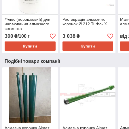
Флюс (порошковий) для
Реставрація алмахних
Магн
напаювання алмазного
коронок Ø 212 Turbo- Х.
алма
сегмента.
300
3 038
₴/100 г
₴
від
Купити
Купити
Подібні товари компанії
Алмазна коронка Almaz
Алмазна коронка Almaz
Алма