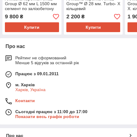
Group Ø 62 мм L 1500 мм
Group™ Ø 28 мм. Turbo- X
Grou
сегмент по залізобетону
кільцевий
X. к
9 800
2 200
1 9
₴
₴
Купити
Купити
Про нас
Рейтинг не сформований
Менше 5 відгуків за останній рік
Працює з 09.01.2011
м. Харків
Харків, Україна
Контакти
Сьогодні працює з 11:00 до 17:00
Показати весь графік роботи
Про нас