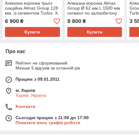
Алмазна коронка трьох
Алмазна коронка Almaz
Алма
секційна Almaz Group 128
Group Ø 62 мм L 1500 мм
Grou
мм. із сегментом Turbo- X.
сегмент по залізобетону
Turb
6 900
9 800
3 5
₴
₴
Купити
Купити
Про нас
Рейтинг не сформований
Менше 5 відгуків за останній рік
Працює з 09.01.2011
м. Харків
Харків, Україна
Контакти
Сьогодні працює з 11:00 до 17:00
Показати весь графік роботи