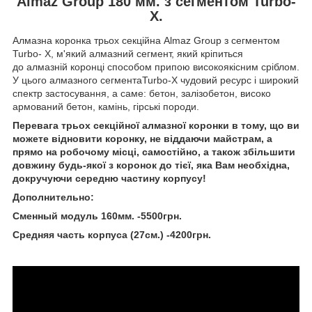
Almaz Group 180 мм. з сегментом Turbo-
X.
Алмазна коронка трьох секційна Almaz Group з сегментом
Turbo- X, м'який алмазний сегмент, який кріпиться
до алмазній коронці способом припою високоякісним сріблом.
У цього алмазного сегментаTurbo-X чудовий ресурс і широкий
спектр застосування, а саме: бетон, залізобетон, високо
армований бетон, камінь, гірські породи.
Перевага трьох секційної алмазної коронки в тому, що ви
можете відновити коронку, не віддаючи майстрам, а
прямо на робочому місці, самостійно, а також збільшити
довжину будь-якої з коронок до тієї, яка Вам необхідна,
докручуючи середню частину корпусу!
Дополнительно:
Сменный модуль 160мм. -5500грн.
Средняя часть корпуса (27см.) -4200грн.