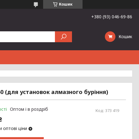
Кошик
+380 (93) 046-69-86
Кошик
 160 (для установок алмазного буріння)
сті
Оптом і в роздріб
Код:
373 419
₴
 оптові ціни