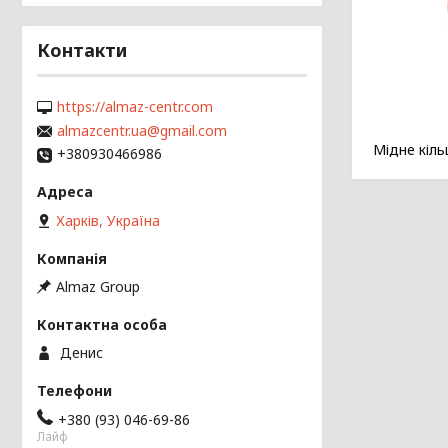
Контакти
https://almaz-centr.com
almazcentr.ua@gmail.com
Мідне кіль
+380930466986
Харків, Україна
Almaz Group
Денис
+380 (93) 046-69-86
Лайф