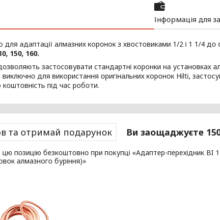
Інформація для з
 для адаптації алмазних коронок з хвостовиками 1/2 і 1 1/4 д
30, 150, 160.
озволяють застосовувати стандартні коронки на установках алма
 виключно для використання оригінальних коронок Hilti, застос
 коштовність під час роботи.
в та отримай подарунок
Ви заощаджуєте 150
цю позицію безкоштовно при покупці «Адаптер-перехідник BI 1 1/4
овок алмазного буріння)»