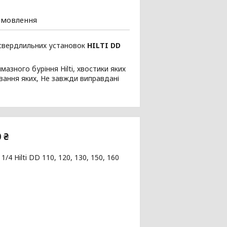
амовлення
о свердлильних установок
HILTI DD
зного буріння Hilti, хвостики яких
ування яких, Не завжди виправдані
 ₴
 Hilti DD 110, 120, 130, 150, 160