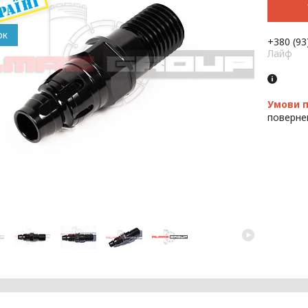
ок
+380 (93
Лайф
поверне