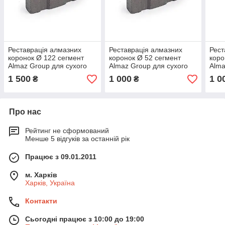
Реставрація алмазних
Реставрація алмазних
Рест
коронок Ø 122 сегмент
коронок Ø 52 сегмент
коро
Almaz Group для сухого
Almaz Group для сухого
Alma
свердління XS.
свердління XS.
свер
1 500
1 000
1 0
₴
₴
Про нас
Рейтинг не сформований
Менше 5 відгуків за останній рік
Працює з 09.01.2011
м. Харків
Харків, Україна
Контакти
Сьогодні працює з 10:00 до 19:00