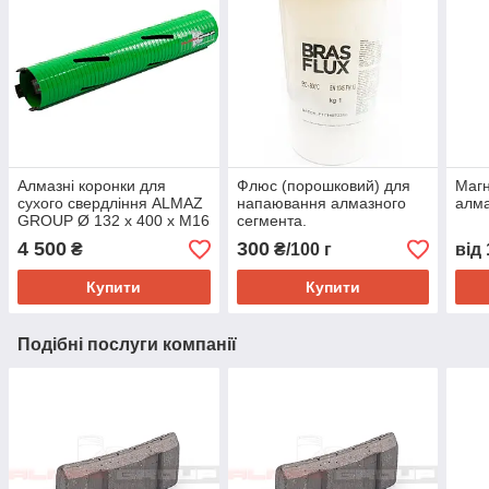
Алмазні коронки для
Флюс (порошковий) для
Магн
сухого свердління ALMAZ
напаювання алмазного
алма
GROUP Ø 132 х 400 х М16
сегмента.
сегмент XS.
4 500
300
₴
₴/100 г
від
Купити
Купити
Подібні послуги компанії