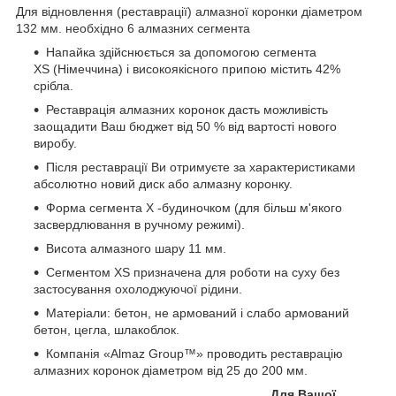
Для відновлення (реставрації) алмазної коронки діаметром
132 мм. необхідно 6 алмазних сегмента
Напайка здійснюється за допомогою сегмента
ХS (Німеччина) і високоякісного припою містить 42%
срібла.
Реставрація алмазних коронок дасть можливість
заощадити Ваш бюджет від 50 % від вартості нового
виробу.
Після реставрації Ви отримуєте за характеристиками
абсолютно новий диск або алмазну коронку.
Форма сегмента Х -будиночком (для більш м'якого
засвердлювання в ручному режимі).
Висота алмазного шару 11 мм.
Сегментом ХS призначена для роботи на суху без
застосування охолоджуючої рідини.
Матеріали: бетон, не армований і слабо армований
бетон, цегла, шлакоблок.
Компанія «Almaz Group™» проводить реставрацію
алмазних коронок діаметром від 25 до 200 мм.
Для Вашої