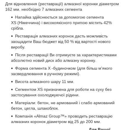
Для відновлення (реставрації) алмазної коронки діаметром
162 мм. необхідно 7 алмазних сегмента
Напайка здійснюється за допомогою сегмента
ХS (Німеччина) і високоякісного припою містить 42%
срібла.
Реставрація алмазних коронок дасть можливість
заощадити Ваш бюджет від 50 % від вартості нового
виробу.
Після реставрації Ви отримуєте за характеристиками
абсолютно новий диск або алмазну коронку.
Форма сегмента Х -будиночком (для більш м'якого
засвердлювання в ручному режимі).
Висота алмазного шару 11 мм.
Сегментом ХS призначена для роботи на суху без
застосування охолоджуючої рідини.
Матеріали: бетон, не армований і слабо армований
бетон, цегла, шлакоблок.
Компанія «Almaz Group™» проводить реставрацію
алмазних коронок діаметром від 25 до 200 мм.
Для Вашої