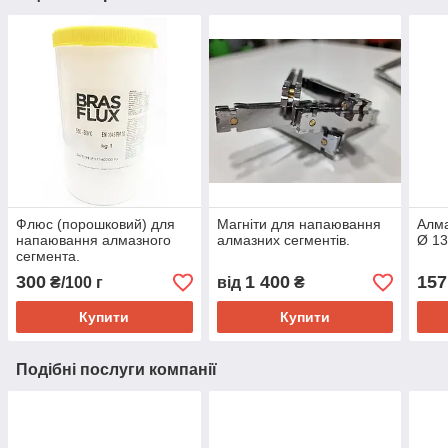
Флюс (порошковий) для
Магніти для напаювання
Алма
напаювання алмазного
алмазних сегментів.
Ø 13
сегмента.
300
1 400
157
₴/100 г
від
₴
Купити
Купити
Подібні послуги компанії