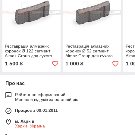
Реставрація алмазних
Реставрація алмазних
Рест
коронок Ø 122 сегмент
коронок Ø 52 сегмент
коро
Almaz Group для сухого
Almaz Group для сухого
Alma
свердління XS.
свердління XS.
свер
1 500
1 000
1 0
₴
₴
Про нас
Рейтинг не сформований
Менше 5 відгуків за останній рік
Працює з 09.01.2011
м. Харків
Харків, Україна