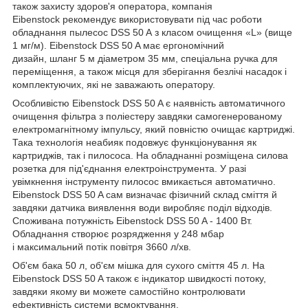
також захисту здоров'я оператора, компанія
Eibenstock рекомендує використовувати під час роботи
обладнання пылесос DSS 50 A з класом очищення «L» (вище
1 мг/м). Eibenstock DSS 50 A має ергономічний
дизайн, шланг 5 м діаметром 35 мм, спеціальна ручка для
переміщення, а також місця для зберігання безлічі насадок і
комплектуючих, які не заважають оператору.
Особливістю Eibenstock DSS 50 A є наявність автоматичного
очищення фільтра з поліестеру завдяки самогенерованому
електромагнітному імпульсу, який повністю очищає картриджі.
Така технологія неабияк подовжує функціонування як
картриджів, так і пилососа. На обладнанні розміщена силова
розетка для під'єднання електроінструмента. У разі
увімкнення інструменту пилосос вмикається автоматично.
Eibenstock DSS 50 A сам визначає фізичний склад сміття й
завдяки датчика виявлення води виробляє поділ відходів.
Споживана потужність Eibenstock DSS 50 A - 1400 Вт.
Обладнання створює розрядження у 248 мбар
і максимальний потік повітря 3660 л/хв.
Об'єм бака 50 л, об'єм мішка для сухого сміття 45 л. На
Eibenstock DSS 50 A також є індикатор швидкості потоку,
завдяки якому ви можете самостійно контролювати
ефективність системи всмоктування.