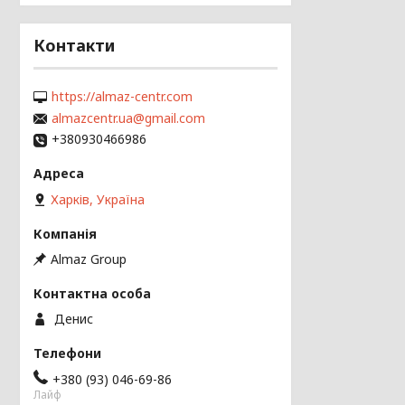
Контакти
https://almaz-centr.com
almazcentr.ua@gmail.com
+380930466986
Харків, Україна
Almaz Group
Денис
+380 (93) 046-69-86
Лайф