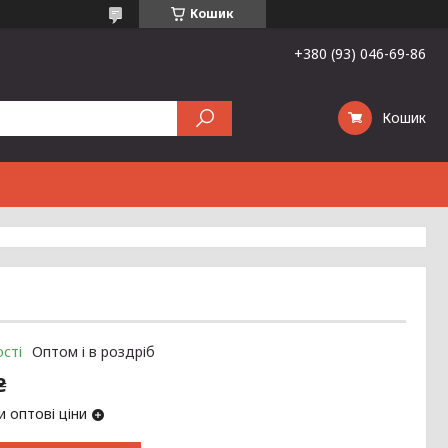
Кошик
+380 (93) 046-69-86
Кошик
сті
Оптом і в роздріб
₴
 оптові ціни